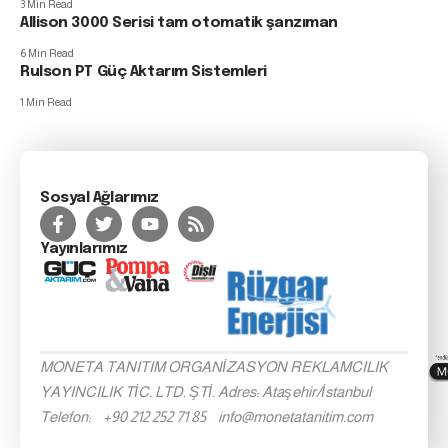
3 Min Read
Allison 3000 Serisi tam otomatik şanzıman
6 Min Read
Rulson PT Güç Aktarım Sistemleri
1 Min Read
Sosyal Ağlarımız
Yayınlarımız
MONETA TANITIM ORGANİZASYON REKLAMCILIK
YAYINCILIK TİC. LTD. ŞTİ. Adres: Ataşehir/İstanbul
Telefon: +90 212 252 71 85 info@monetatanitim.com