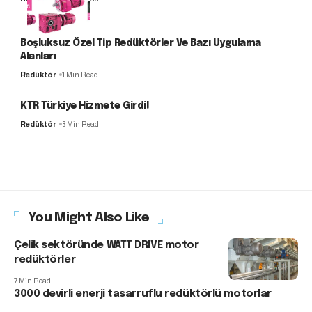
Boşluksuz Özel Tip Redüktörler Ve Bazı Uygulama
Alanları
Redüktör
1 Min Read
KTR Türkiye Hizmete Girdi!
Redüktör
3 Min Read
You Might Also Like
Çelik sektöründe WATT DRIVE motor
redüktörler
7 Min Read
3000 devirli enerji tasarruflu redüktörlü motorlar