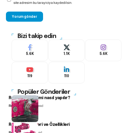
site adresim bu tarayıcıya kaydedilsin.
Bizi takip edin
5.6K
1.1K
5.6K
119
110
Popüler Gönderiler
Redüktör seçimi nasıl yapılır?
Redüktör
12 Min Read
Redüktör Tipleri ve Özellikleri
Redüktör
7 Min Read