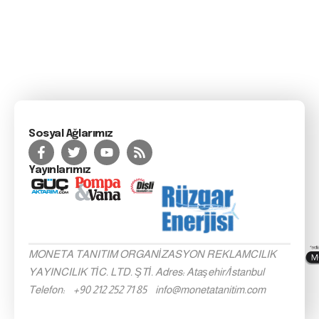
Sosyal Ağlarımız
Yayınlarımız
MONETA TANITIM ORGANİZASYON REKLAMCILIK
YAYINCILIK TİC. LTD. ŞTİ. Adres: Ataşehir/İstanbul
Telefon: +90 212 252 71 85 info@monetatanitim.com