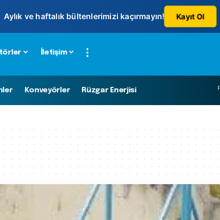
Aylık ve haftalık bültenlerimizi kaçırmayın!
Kayıt Ol
törler
İletişim
P
nler
Konveyörler
Rüzgar Enerjisi