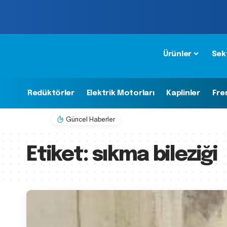
Ürünler
Sek
Redüktörler
Elektrik Motorları
Kaplinler
Fre
Güncel Haberler
Etiket:
sıkma bileziği