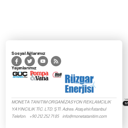
Sosyal Ağlarımız
Yayınlarımız
MONETA TANITIM ORGANİZASYON REKLAMCILIK
YAYINCILIK TİC. LTD. ŞTİ. Adres: Ataşehir/İstanbul
Telefon: +90 212 252 71 85 info@monetatanitim.com