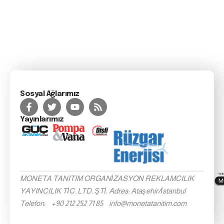
Sosyal Ağlarımız
Yayınlarımız
MONETA TANITIM ORGANİZASYON REKLAMCILIK
YAYINCILIK TİC. LTD. ŞTİ. Adres: Ataşehir/İstanbul
Telefon: +90 212 252 71 85 info@monetatanitim.com