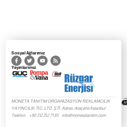
Sosyal Ağlarımız
Yayınlarımız
MONETA TANITIM ORGANİZASYON REKLAMCILIK
YAYINCILIK TİC. LTD. ŞTİ. Adres: Ataşehir/İstanbul
Telefon: +90 212 252 71 85 info@monetatanitim.com