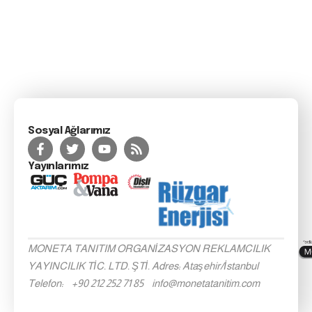
Sosyal Ağlarımız
Yayınlarımız
MONETA TANITIM ORGANİZASYON REKLAMCILIK
YAYINCILIK TİC. LTD. ŞTİ. Adres: Ataşehir/İstanbul
Telefon: +90 212 252 71 85 info@monetatanitim.com