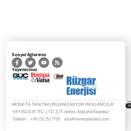
Sosyal Ağlarımız
Yayınlarımız
MONETA TANITIM ORGANİZASYON REKLAMCILIK
YAYINCILIK TİC. LTD. ŞTİ. Adres: Ataşehir/İstanbul
Telefon: +90 212 252 71 85 info@monetatanitim.com