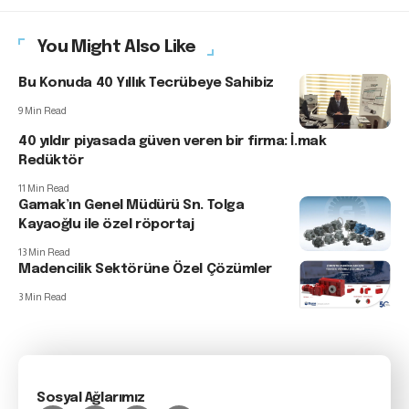
You Might Also Like
Bu Konuda 40 Yıllık Tecrübeye Sahibiz
9 Min Read
40 yıldır piyasada güven veren bir firma: İ.mak
Redüktör
11 Min Read
Gamak’ın Genel Müdürü Sn. Tolga
Kayaoğlu ile özel röportaj
13 Min Read
Madencilik Sektörüne Özel Çözümler
3 Min Read
Sosyal Ağlarımız