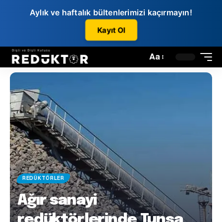
Aylık ve haftalık bültenlerimizi kaçırmayın!
Kayıt Ol
Aa
REDÜKTÖRLER
Ağır sanayi
redüktörlerinde Tunsa