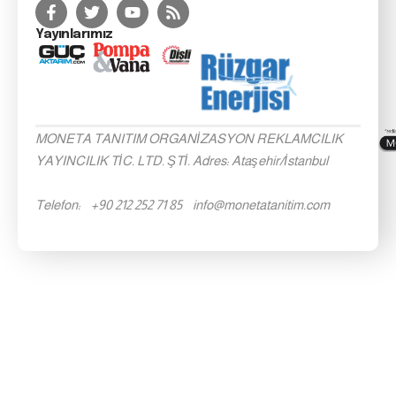
Yayınlarımız
MONETA TANITIM ORGANİZASYON REKLAMCILIK
YAYINCILIK TİC. LTD. ŞTİ. Adres: Ataşehir/İstanbul
Telefon: +90 212 252 71 85 info@monetatanitim.com