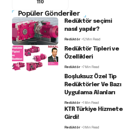
110
Popüler Gönderiler
Redüktör seçimi
nasıl yapılır?
Redüktör
12 Min Read
Redüktör Tipleri ve
Özellikleri
Redüktör
7 Min Read
Boşluksuz Özel Tip
Redüktörler Ve Bazı
Uygulama Alanları
Redüktör
1 Min Read
KTR Türkiye Hizmete
Girdi!
Redüktör
3 Min Read